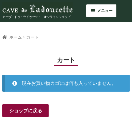
ナ
コ
メニュー
ビ
ン
カーヴ・ドゥ・ラドゥセット オンラインショップ
ゲ
テ
ー
ン
商品を探す
シ
ツ
ホーム
カート
ョ
へ
今月のおすすめ
ン
ス
へ
キ
カート
ドメーヌ紹介
ス
ッ
キ
プ
ショッピングガイド
ッ
現在お買い物カゴには何も入っていません。
プ
Shop Info
お問い合わせ
ショップに戻る