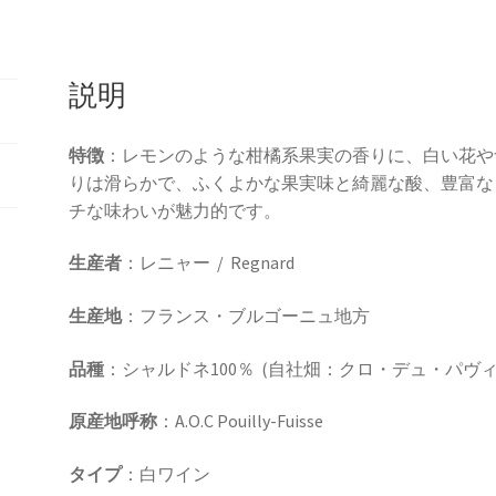
セ
❝ク
ロ・
説明
デ
ュ・
パ
特徴
：レモンのような柑橘系果実の香りに、白い花や
ヴ
りは滑らかで、ふくよかな果実味と綺麗な酸、豊富な
ィ
チな味わいが魅力的です。
ヨ
ン❞
生産者
：レニャー / Regnard
2023
生産地
：フランス・ブルゴーニュ地方
年
750ml
品種
：シャルドネ100％ (自社畑：クロ・デュ・パヴィ
個
原産地呼称
：A.O.C Pouilly-Fuisse
タイプ
：白ワイン