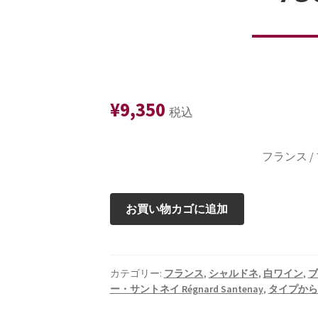
¥
9,350
税込
フランス 
プ
お買い物カゴに追加
イ
ィ・
フ
ュ
カテゴリー:
フランス
,
シャルドネ
,
白ワイン
,
ブ
ー・サントネイ Régnard Santenay
,
タイプから
イ
ッ