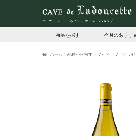
ナ
コ
ビ
ン
ゲ
テ
カーヴ・ドゥ・ラドゥセット オンラインショップ
ー
ン
商品を探す
今月のおすす
シ
ツ
ョ
へ
ン
ス
ホーム
品種から探す
プイィ・フュイッセ ❝
へ
キ
ス
ッ
キ
プ
ッ
プ