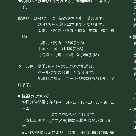
★お買い上げ金額1万円以上は、送料無料にて承りま
す。
配送料：1梱包ごとに下記の送料を申し受けます。
1梱包あたり最大12本までとなります。
南東北・関東・信越・北陸・中部 ¥870 (税
込)
■
北東北・関西 ¥990 (税込)
中国・四国 ¥1,130 (税込)
す。
北海道・九州・沖縄 ¥1,390 (税込)
クール便：夏季6月～9月末日迄のご配送は、
クール便でのお届けとなります。
配送料に加え、クール代¥330(税込)を申し受
けます。
■ お届けについて
お届け時間帯：午前中・14～16・16～18・18～20・19
～21
■
にてご指定いただけます。
T
お支払い画面－[注文メモ]欄に記載をお願い致しま
す。
M
※天候や交通状況により、お届け日やお届け時間が前