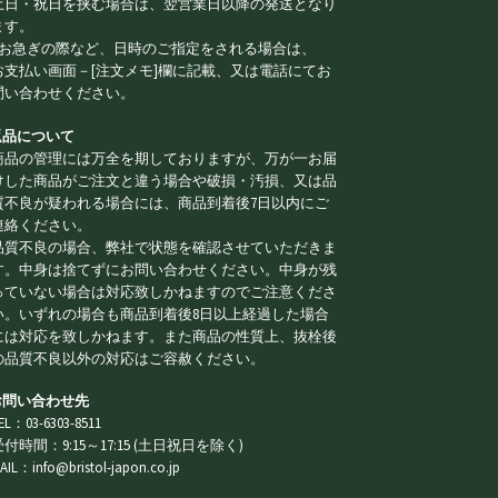
土日・祝日を挟む場合は、翌営業日以降の発送となり
ます。
※お急ぎの際など、日時のご指定をされる場合は、
お支払い画面－[注文メモ]欄に記載、又は電話にてお
問い合わせください。
 返品について
商品の管理には万全を期しておりますが、万が一お届
けした商品がご注文と違う場合や破損・汚損、又は品
質不良が疑われる場合には、商品到着後7日以内にご
連絡ください。
品質不良の場合、弊社で状態を確認させていただきま
す。中身は捨てずにお問い合わせください。中身が残
っていない場合は対応致しかねますのでご注意くださ
い。いずれの場合も商品到着後8日以上経過した場合
には対応を致しかねます。また商品の性質上、抜栓後
の品質不良以外の対応はご容赦ください。
 お問い合わせ先
EL：03-6303-8511
受付時間：9:15～17:15 (土日祝日を除く)
AIL：info@bristol-japon.co.jp