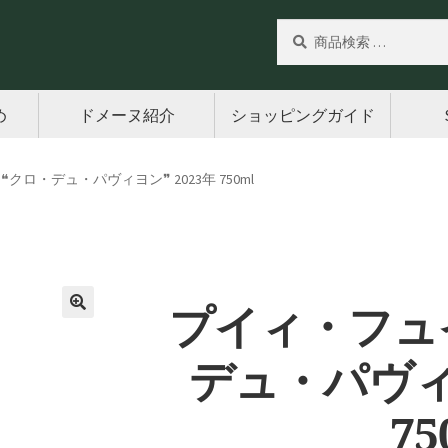
検
検
索
索
対
象:
め
ドメーヌ紹介
ショッピングガイド
クロ・デュ・パヴィヨン❞ 2023年 750ml
プイィ・フュ
🔍
デュ・パヴィヨ
75