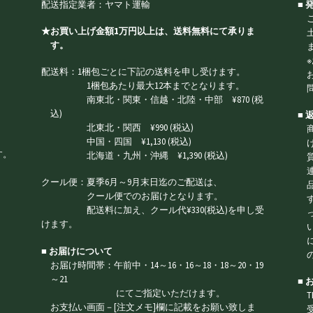
配送指定業者：ヤマト運輸
■
★お買い上げ金額1万円以上は、送料無料にて承りま
す。
配送料：1梱包ごとに下記の送料を申し受けます。
1梱包あたり最大12本までとなります。
南東北・関東・信越・北陸・中部 ¥870 (税
込)
■
北東北・関西 ¥990 (税込)
中国・四国 ¥1,130 (税込)
す。
北海道・九州・沖縄 ¥1,390 (税込)
クール便：夏季6月～9月末日迄のご配送は、
クール便でのお届けとなります。
配送料に加え、クール代¥330(税込)を申し受
けます。
■ お届けについて
お届け時間帯：午前中・14～16・16～18・18～20・19
～21
■
にてご指定いただけます。
T
お支払い画面－[注文メモ]欄に記載をお願い致しま