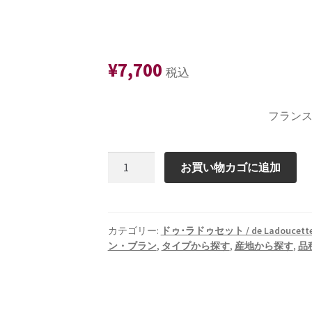
¥
7,700
税込
フランス
プ
お買い物カゴに追加
イ
ィ・
フ
ュ
カテゴリー:
ドゥ･ラドゥセット / de Ladoucett
ン・ブラン
,
タイプから探す
,
産地から探す
,
品
メ
❝ド
ゥ・
ラ