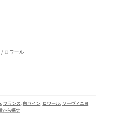
 / ロワール
e
,
フランス
,
白ワイン
,
ロワール
,
ソーヴィニヨ
種から探す