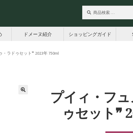
検
検
索
索
対
象:
め
ドメーヌ紹介
ショッピングガイド
ラドゥセット❞ 2023年 750ml
プイィ・フュ
🔍
ゥセット❞ 20