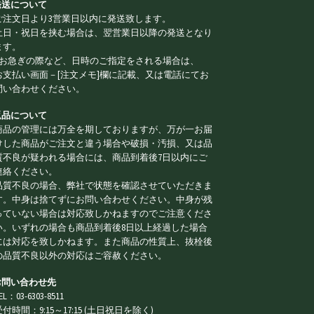
 発送について
ご注文日より3営業日以内に発送致します。
土日・祝日を挟む場合は、翌営業日以降の発送となり
ます。
※お急ぎの際など、日時のご指定をされる場合は、
お支払い画面－[注文メモ]欄に記載、又は電話にてお
問い合わせください。
 返品について
商品の管理には万全を期しておりますが、万が一お届
けした商品がご注文と違う場合や破損・汚損、又は品
質不良が疑われる場合には、商品到着後7日以内にご
連絡ください。
品質不良の場合、弊社で状態を確認させていただきま
す。中身は捨てずにお問い合わせください。中身が残
っていない場合は対応致しかねますのでご注意くださ
い。いずれの場合も商品到着後8日以上経過した場合
には対応を致しかねます。また商品の性質上、抜栓後
の品質不良以外の対応はご容赦ください。
 お問い合わせ先
EL：03-6303-8511
受付時間：9:15～17:15 (土日祝日を除く)