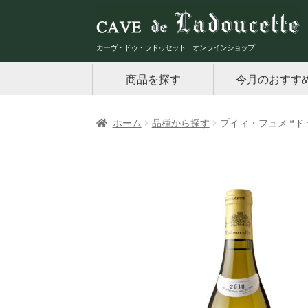
ナ
コ
ビ
ン
ゲ
テ
カーヴ・ドゥ・ラドゥセット オンラインショップ
ー
ン
商品を探す
今月のおすす
シ
ツ
ョ
へ
ン
ス
ホーム
品種から探す
プイィ・フュメ ❝ドゥ・
へ
キ
ス
ッ
キ
プ
ッ
プ