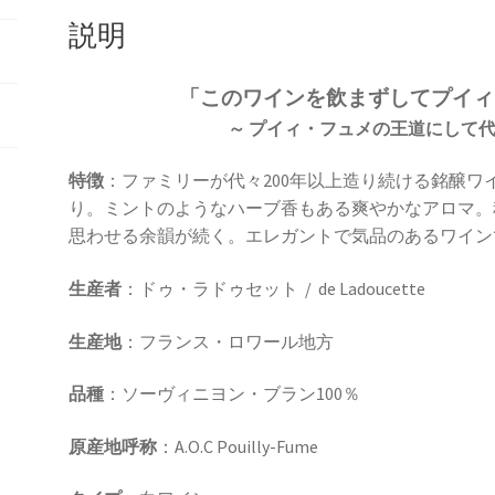
ド
説明
ゥ
セ
ッ
「このワインを飲まずしてプイィ
ト❞
～ プイィ・フュメの王道にして代
2023
年
特徴
：ファミリーが代々200年以上造り続ける銘醸
750ml
り。ミントのようなハーブ香もある爽やかなアロマ。
個
思わせる余韻が続く。エレガントで気品のあるワイン
生産者
：ドゥ・ラドゥセット / de Ladoucette
生産地
：フランス・ロワール地方
品種
：ソーヴィニヨン・ブラン100％
原産地呼称
：A.O.C Pouilly-Fume