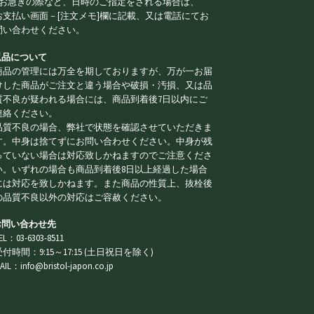
※お急ぎの際など、日時のご指定をされる場合は、
お支払い画面－[注文メモ]欄に記載、又は電話にてお
問い合わせください。
 返品について
商品の管理には万全を期しておりますが、万が一お届
けした商品がご注文と違う場合や破損・汚損、又は品
質不良が疑われる場合には、商品到着後7日以内にご
連絡ください。
品質不良の場合、弊社で状態を確認させていただきま
す。中身は捨てずにお問い合わせください。中身が残
っていない場合は対応致しかねますのでご注意くださ
い。いずれの場合も商品到着後8日以上経過した場合
には対応を致しかねます。また商品の性質上、抜栓後
の品質不良以外の対応はご容赦ください。
 お問い合わせ先
EL：03-6303-8511
受付時間：9:15～17:15 (土日祝日を除く)
AIL：info@bristol-japon.co.jp