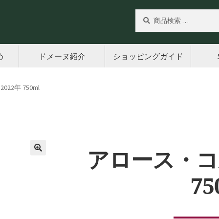
検
検
索
索
対
象:
め
ドメーヌ紹介
ショッピングガイド
22年 750ml
アロース・コル
🔍
75