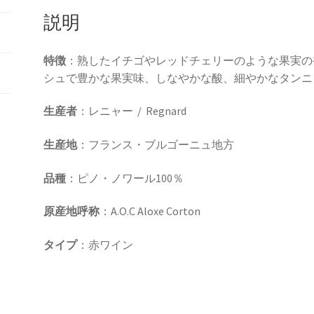
年
説明
750ml
個
特徴
：熟したイチゴやレッドチェリーのような果実の
シュで豊かな果実味、しなやかな酸、細やかなタンニ
生産者
：レニャー / Regnard
生産地
：フランス・ブルゴーニュ地方
品種
：ピノ・ノワール100％
原産地呼称
：A.O.C Aloxe Corton
タイプ
：赤ワイン