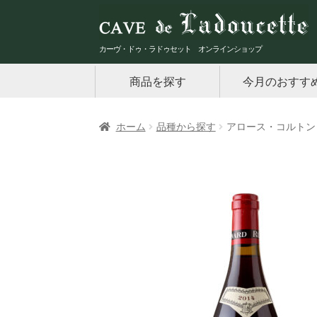
ナ
コ
ビ
ン
ゲ
テ
カーヴ・ドゥ・ラドゥセット オンラインショップ
ー
ン
商品を探す
今月のおすす
シ
ツ
ョ
へ
ン
ス
ホーム
品種から探す
アロース・コルトン 20
へ
キ
ス
ッ
キ
プ
ッ
プ