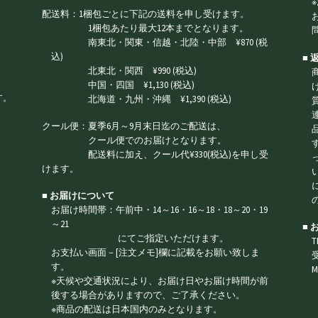
配送料：1梱包ごとに下記の送料を申し受けます。
1梱包あたり最大12本までとなります。
南東北・関東・信越・北陸・中部 ¥870 (税
込)
■
北東北・関西 ¥990 (税込)
中国・四国 ¥1,130 (税込)
す。
北海道・九州・沖縄 ¥1,390 (税込)
クール便：夏季6月～9月末日迄のご配送は、
クール便でのお届けとなります。
配送料に加え、クール代¥330(税込)を申し受
けます。
■ お届けについて
お届け時間帯：午前中・14～16・16～18・18～20・19
～21
■
にてご指定いただけます。
T
お支払い画面－[注文メモ]欄に記載をお願い致しま
す。
M
※天候や交通状況により、お届け日やお届け時間が前
後する場合がありますので、ご了承ください。
※商品の配送は日本国内のみとなります。