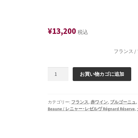
¥
13,200
税込
フランス 
ア
お買い物カゴに追加
ロ
ー
ス・
コ
カテゴリー:
フランス
,
赤ワイン
,
ブルゴーニュ
,
Beaune / レニャー･レゼルヴ Régnard Réserve
,
ル
ト
ン
2022