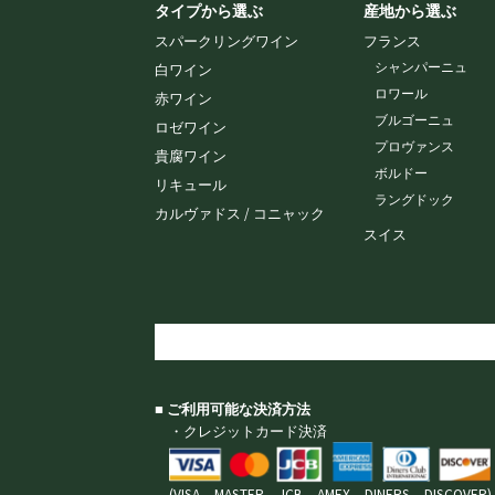
タイプから選ぶ
産地から選ぶ
スパークリングワイン
フランス
シャンパーニュ
白ワイン
ロワール
赤ワイン
ブルゴーニュ
ロゼワイン
プロヴァンス
貴腐ワイン
ボルドー
リキュール
ラングドック
カルヴァドス / コニャック
スイス
■ ご利用可能な決済方法
・クレジットカード決済
(VISA、MASTER、JCB、AMEX、DINERS、DISCOVER)