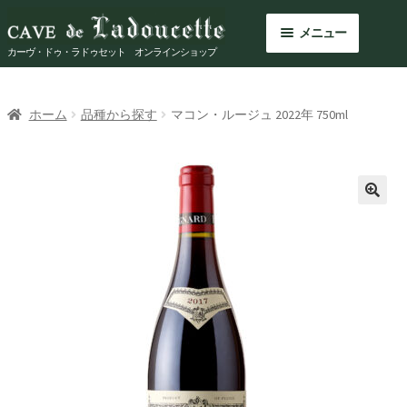
ナ
コ
メニュー
ビ
ン
カーヴ・ドゥ・ラドゥセット オンラインショップ
ゲ
テ
ー
ン
商品を探す
シ
ツ
ホーム
品種から探す
マコン・ルージュ 2022年 750ml
ョ
へ
今月のおすすめ
ン
ス
へ
キ
ドメーヌ紹介
ス
ッ
🔍
キ
プ
ショッピングガイド
ッ
プ
Shop Info
お問い合わせ