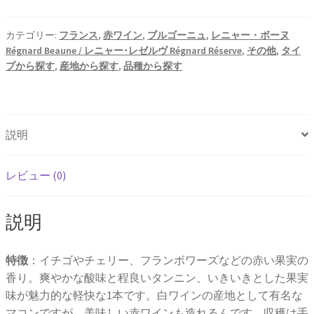
ル
ー
カテゴリー:
フランス
,
赤ワイン
,
ブルゴーニュ
,
レニャー・ボーヌ
Régnard Beaune / レニャー･レゼルヴ Régnard Réserve
,
その他
,
タイ
ジ
プから探す
,
産地から探す
,
品種から探す
ュ
2022
年
750ml
説明
個
レビュー (0)
説明
特徴
：イチゴやチェリー、フランボワーズなどの赤い果実の
香り。爽やかな酸味と程良いタンニン、いきいきとした果実
味が魅力的な軽快な1本です。白ワインの産地として有名な
マコンですが、美味しい赤ワインも造れるんです。収穫は手