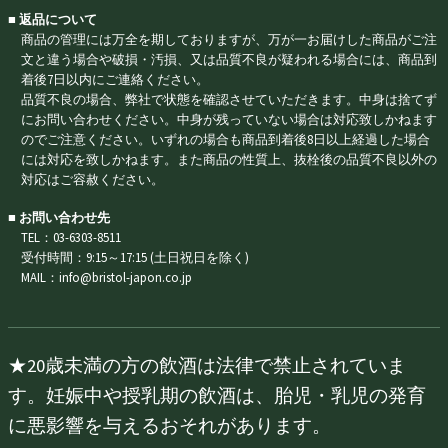
■ 返品について
商品の管理には万全を期しておりますが、万が一お届けした商品がご注
文と違う場合や破損・汚損、又は品質不良が疑われる場合には、商品到
着後7日以内にご連絡ください。
品質不良の場合、弊社で状態を確認させていただきます。中身は捨てず
にお問い合わせください。中身が残っていない場合は対応致しかねます
のでご注意ください。いずれの場合も商品到着後8日以上経過した場合
には対応を致しかねます。また商品の性質上、抜栓後の品質不良以外の
対応はご容赦ください。
■ お問い合わせ先
TEL：03-6303-8511
受付時間：9:15～17:15 (土日祝日を除く)
MAIL：info@bristol-japon.co.jp
★20歳未満の方の飲酒は法律で禁止されていま
す。妊娠中や授乳期の飲酒は、胎児・乳児の発育
に悪影響を与えるおそれがあります。